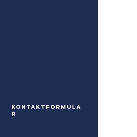
Party, gemeinsam gestalten wir
euren besonderen musikalischen
Moment.
📍 Hochzeits-DJ für:
✔️ Frankfurt, Offenbach,
Wiesbaden
✔️ Hanau, Darmstadt, Mainz
✔️ Rheingau, Taunus, Rhein-Main-
Gebiet
Kontaktformula
r