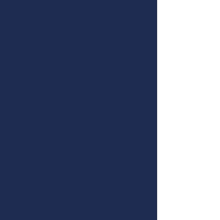
Ihr plant eure Hochzeit oder euer
Event in Aschaffenburg, Hanau,
Darmstadt, dem Rheingau oder im
Rhein-Main-Gebiet? Perfekt, ich
bin als Pianist & DJ für Hochzeiten,
Firmenfeiern und exklusive Events
in der gesamten Region unterwegs.
Von stilvoller Begleitung beim
Sektempfang bis zur ausgelassenen