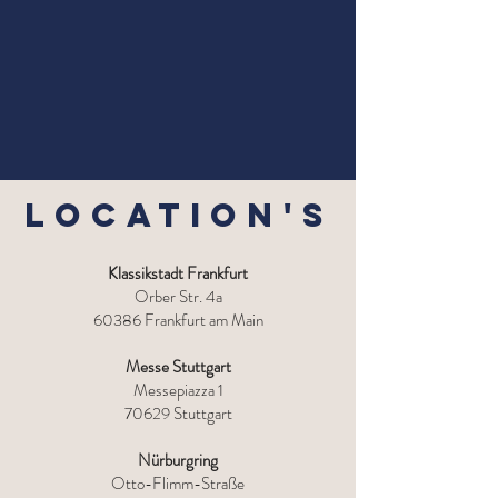
Location's
Klassikstadt Frankfurt
Orber Str. 4a
60386 Frankfurt am Main
Messe Stuttgart
Messepiazza 1
70629 Stuttgart
Nürburgring
Otto-Flimm-Straße