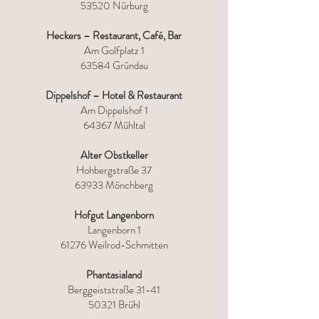
53520 Nürburg
Heckers – Restaurant, Café, Bar
Am Golfplatz 1
63584 Gründau
Dippelshof – Hotel & Restaurant
Am Dippelshof 1
64367 Mühltal
Alter Obstkeller
Hohbergstraße 37
63933 Mönchberg
Hofgut Langenborn
Langenborn 1
61276 Weilrod-Schmitten
Phantasialand
Berggeiststraße 31-41
50321 Brühl