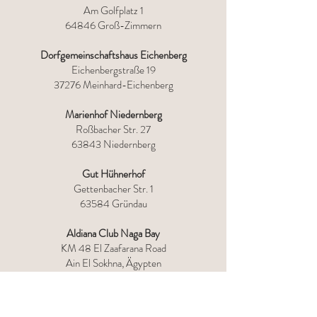
Am Golfplatz 1
64846 Groß-Zimmern
Dorfgemeinschaftshaus Eichenberg
Eichenbergstraße 19
37276 Meinhard-Eichenberg
Marienhof Niedernberg
Roßbacher Str. 27
63843 Niedernberg
Gut Hühnerhof
Gettenbacher Str. 1
63584 Gründau
Aldiana Club Naga Bay
KM 48 El Zaafarana Road
Ain El Sokhna, Ägypten
Robinson Club Zypern
Leoforos Amathountos 11