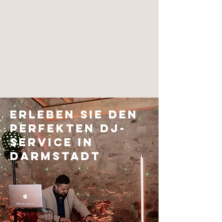
Enzo Aprile
DJ & Pianist
Erleben Sie den
perfekten DJ-
Service in
Darmstadt