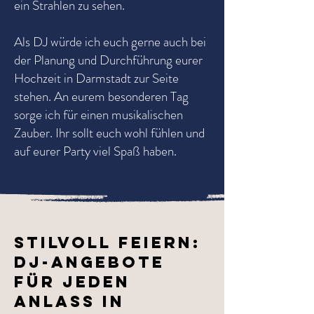
ein Strahlen zu sehen.
Als DJ würde ich euch gerne auch bei
der Planung und Durchführung eurer
Hochzeit in Darmstadt zur Seite
stehen. An eurem besonderen Tag
sorge ich für einen musikalischen
Zauber. Ihr sollt euch wohl fühlen und
auf eurer Party viel Spaß haben.
Stilvoll feiern:
DJ-Angebote
für jeden
Anlass in