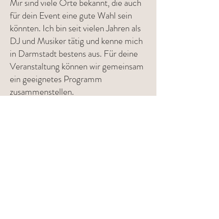
Mir sind viele Orte bekannt, die auch
für dein Event eine gute Wahl sein
könnten. Ich bin seit vielen Jahren als
DJ und Musiker tätig und kenne mich
in Darmstadt bestens aus. Für deine
Veranstaltung können wir gemeinsam
ein geeignetes Programm
zusammenstellen.
Erfahrene DJs
für besondere
Momente in
Darmstadt
Musik verbindet und schafft
Emotionen. Ich gehöre zu den
erfahrensten DJs, die du für dein
Event in Darmstadt buchen kannst.